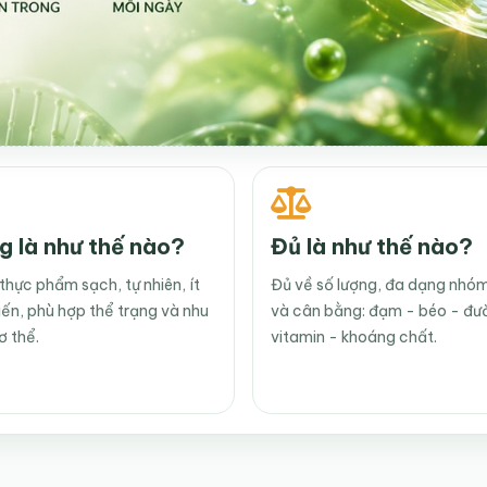
g là như thế nào?
Đủ là như thế nào?
thực phẩm sạch, tự nhiên, ít
Đủ về số lượng, đa dạng nhó
iến, phù hợp thể trạng và nhu
và cân bằng: đạm - béo - đư
ơ thể.
vitamin - khoáng chất.