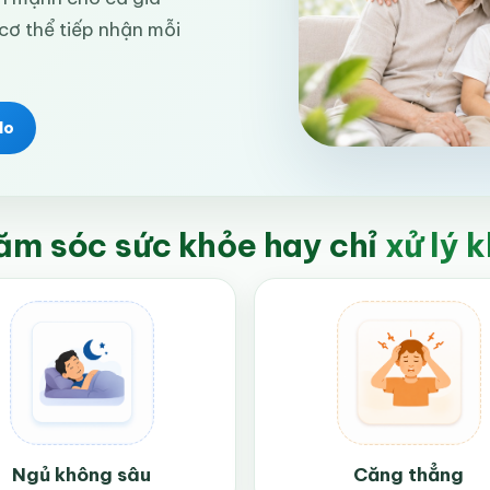
 cơ thể tiếp nhận mỗi
lo
ăm sóc sức khỏe hay chỉ
xử lý 
Ngủ không sâu
Căng thẳng