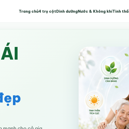
Trang chủ
4 trụ cột
Dinh dưỡng
Nước & Không khí
Tinh thầ
ÁI
đẹp
h mạnh cho cả gia