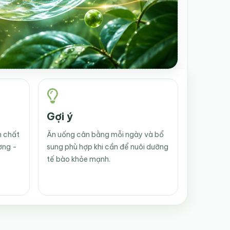
Gợi ý
m chất
Ăn uống cân bằng mỗi ngày và bổ
ờng -
sung phù hợp khi cần để nuôi dưỡng
tế bào khỏe mạnh.