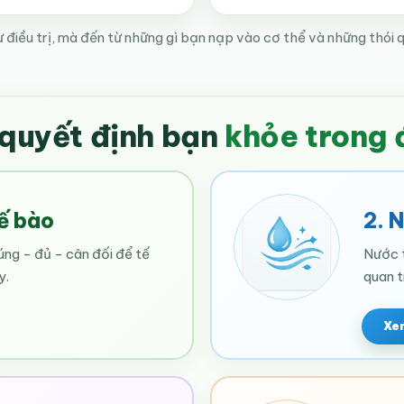
 điều trị, mà đến từ những gì bạn nạp vào cơ thể và những thói q
 quyết định bạn
khỏe trong 
tế bào
2. 
ng - đủ - cân đối để tế
Nước t
y.
quan t
Xem