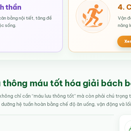
nh thần
4. 
cân bằng nội tiết, tăng đề
Vận độ
ộc sống.
năng l
Xem
 thông máu tốt hóa giải bách 
không chỉ cần “máu lưu thông tốt” mà còn phải chú trọng
 dưỡng hệ tuần hoàn bằng chế độ ăn uống, vận động và lối 