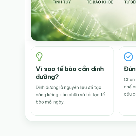
Vì sao tế bào cần dinh
Đún
dưỡng?
Chọn 
chế b
Dinh dưỡng là nguyên liệu để tạo
cầu c
năng lượng, sửa chữa và tái tạo tế
bào mỗi ngày.