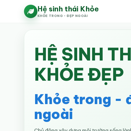
Hệ sinh thái Khỏe
KHỎE TRONG - ĐẸP NGOÀI
HỆ SINH TH
KHỎE ĐẸP
Khỏe trong - 
ngoài
Chủ động xây dựng môi trường sống làn